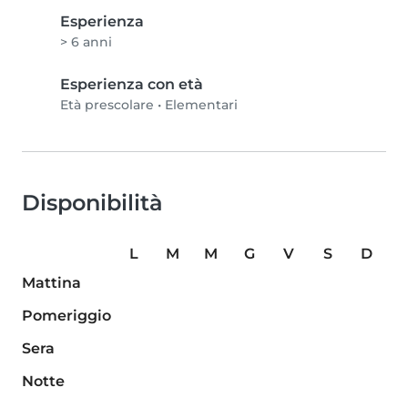
Esperienza
> 6 anni
Esperienza con età
Età prescolare
•
Elementari
Disponibilità
L
M
M
G
V
S
D
Mattina
Pomeriggio
Sera
Notte