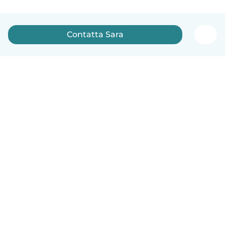
Contatta Sara
Italiano
Come funziona
Aiuto
Termini e privacy
Prezzi
Dati aziendali
Babysits per le aziende
Standard della community