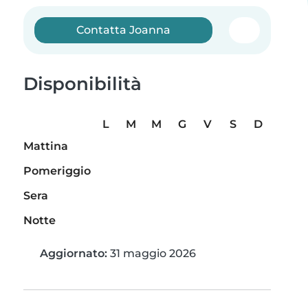
Contatta Joanna
Disponibilità
L
M
M
G
V
S
D
Mattina
Pomeriggio
Sera
Notte
Aggiornato:
31 maggio 2026