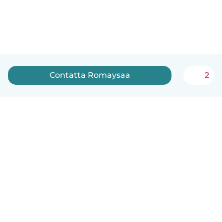
Contatta Romaysaa
2
Italiano
Come funziona
Aiuto
Termini e privacy
Prezzi
Dati aziendali
Babysits per le aziende