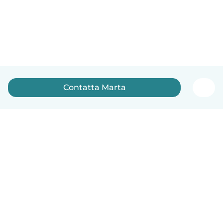
Contatta Marta
Italiano
Come funziona
Aiuto
Termini e privacy
Prezzi