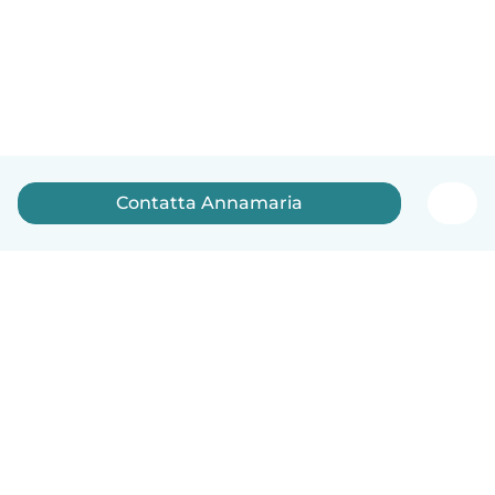
Contatta Annamaria
Italiano
Come funziona
Aiuto
Termini e privacy
Prezzi