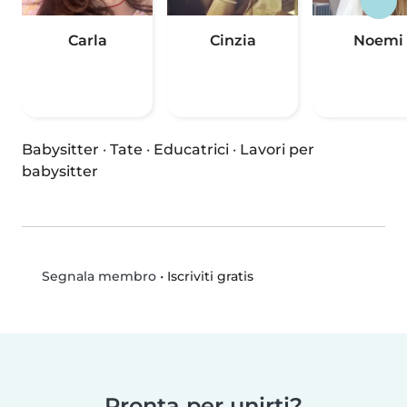
Carla
Cinzia
Noemi
Babysitter
·
Tate
·
Educatrici
·
Lavori per
babysitter
•
Iscriviti gratis
Segnala membro
Pronta per unirti?