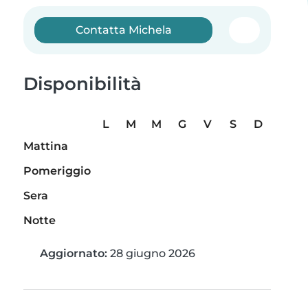
Contatta Michela
Disponibilità
L
M
M
G
V
S
D
Mattina
Pomeriggio
Sera
Notte
Aggiornato:
28 giugno 2026