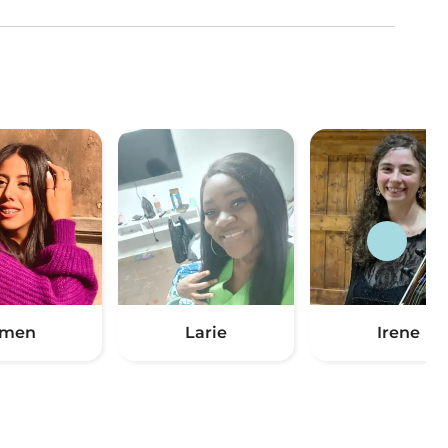
Imen
Larie
Irene