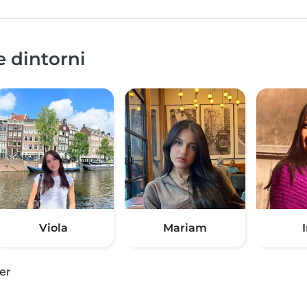
e dintorni
Viola
Mariam
er