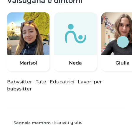
Valsugana e dintorni
Marisol
Neda
Giulia
Babysitter
·
Tate
·
Educatrici
·
Lavori per
babysitter
•
Iscriviti gratis
Segnala membro