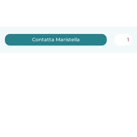
Contatta Maristella
1
Italiano
Come funziona
Aiuto
Termini e privacy
Prezzi
Dati aziendali
Babysits per le aziende