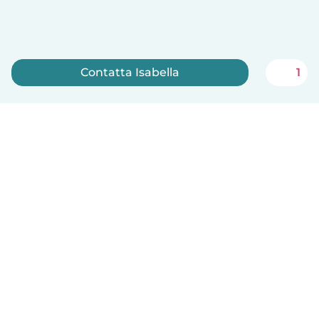
Contatta Isabella
1
Iscriviti ora
Italiano
Come funziona
Aiuto
Termini e privacy
Prezzi
Dati aziendali
Babysits per le aziende