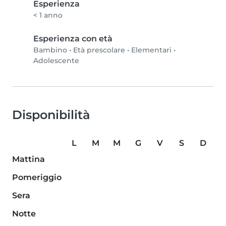
Esperienza
< 1 anno
Esperienza con età
Bambino
•
Età prescolare
•
Elementari
•
Adolescente
Disponibilità
L
M
M
G
V
S
D
Mattina
Pomeriggio
Sera
Notte