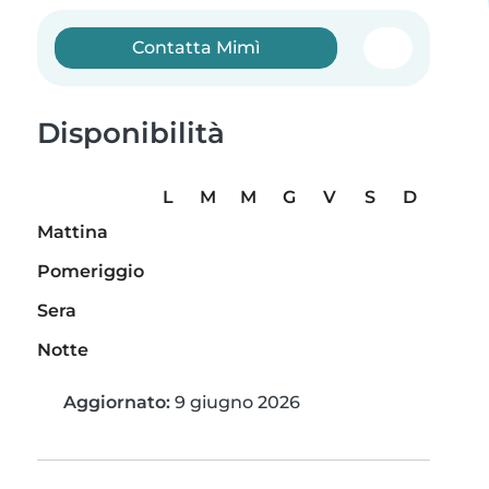
Contatta Mimì
Disponibilità
L
M
M
G
V
S
D
Mattina
Pomeriggio
Sera
Notte
Aggiornato:
9 giugno 2026