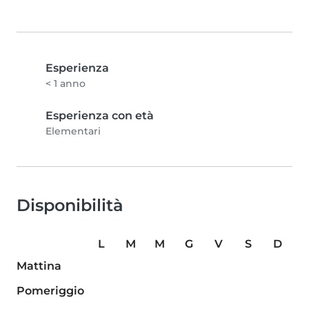
Esperienza
< 1 anno
Esperienza con età
Elementari
Disponibilità
L
M
M
G
V
S
D
Mattina
Pomeriggio