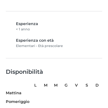
Esperienza
< 1 anno
Esperienza con età
Elementari
•
Età prescolare
Disponibilità
L
M
M
G
V
S
D
Mattina
Pomeriggio