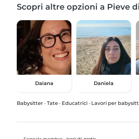
Scopri altre opzioni a Pieve d
Daiana
Daniela
Babysitter
·
Tate
·
Educatrici
·
Lavori per babysitt
•
Iscriviti gratis