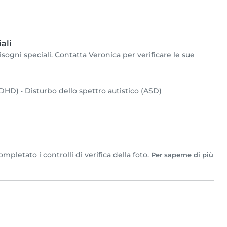
ali
sogni speciali. Contatta Veronica per verificare le sue
(ADHD)
•
Disturbo dello spettro autistico (ASD)
pletato i controlli di verifica della foto.
Per saperne di più