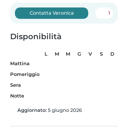
Contatta Veronica
1
Disponibilità
L
M
M
G
V
S
D
Mattina
Pomeriggio
Sera
Notte
Aggiornato:
5 giugno 2026