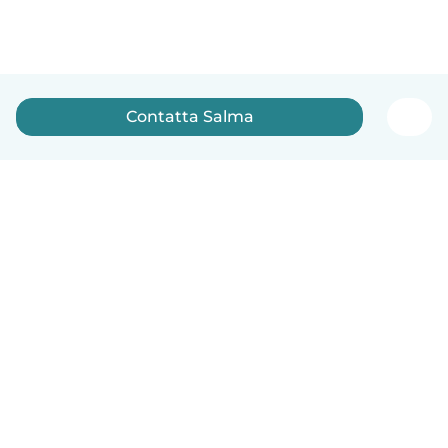
Contatta Salma
Italiano
Come funziona
Aiuto
Termini e privacy
Prezzi
Dati aziendali
Babysits per le aziende
Standard della community