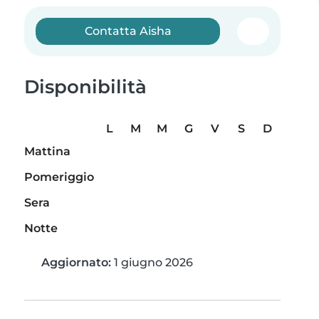
Contatta Aisha
Disponibilità
L
M
M
G
V
S
D
Mattina
Pomeriggio
Sera
Notte
Aggiornato:
1 giugno 2026