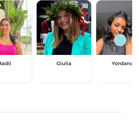
Hadil
Giulia
Yordanos