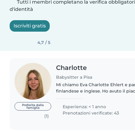
Tutti i membri completano la verifica obbligato
d'identità
Iscriviti gratis
4,7 / 5
Charlotte
Babysitter a Pisa
Mi chiamo Eva Charlotte Ehlert e p
finlandese e inglese. Ho avuto il pia
bambini sia all'asilo che in campi est
offerto servizi..
Preferita dalla
Esperienza: < 1 anno
famiglia
Prenotazioni verificate: 43
(1)