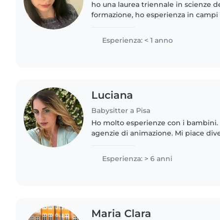
ho una laurea triennale in scienze d
formazione, ho esperienza in campi 
ragazzi con neurodivergenze o prob
comportamento. Ho..
Esperienza: < 1 anno
Luciana
Babysitter a Pisa
Ho molto esperienze con i bambini.
agenzie di animazione. Mi piace diver
segreto di questo lavoro è scoprire l
bambini, e..
Esperienza: > 6 anni
Maria Clara