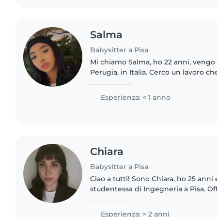
Salma
Babysitter a Pisa
Mi chiamo Salma, ho 22 anni, vengo 
Perugia, in Italia. Cerco un lavoro c
mantenermi e allo stesso tempo st
i bambini e ho..
Esperienza: < 1 anno
Chiara
Babysitter a Pisa
Ciao a tutti! Sono Chiara, ho 25 anni
studentessa di Ingegneria a Pisa. Of
disponibilità, con orari flessibili, co
doposcuola o assistenza..
Esperienza: > 2 anni