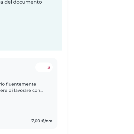
ria del documento
3
arlo fluentemente
cere di lavorare con
ivi, oltre ad aver
7,00 €/ora