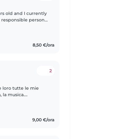
rs old and I currently
nd responsible person
 with children. I
8,50 €/ora
2
 loro tutte le mie
a, la musica.
imbi più grandi e
9,00 €/ora