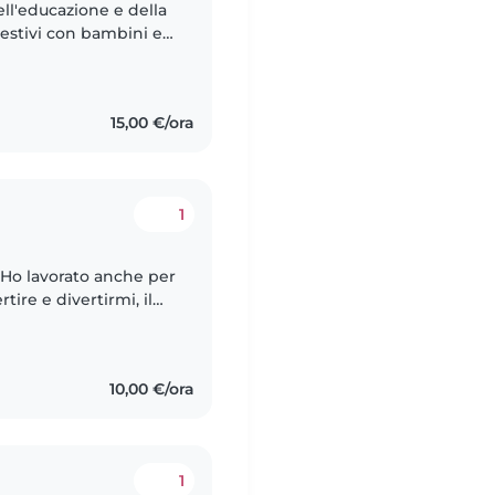
ell'educazione e della
estivi con bambini e
lematiche di
15,00 €/ora
1
 Ho lavorato anche per
tire e divertirmi, il
a meraviglia dei
10,00 €/ora
1