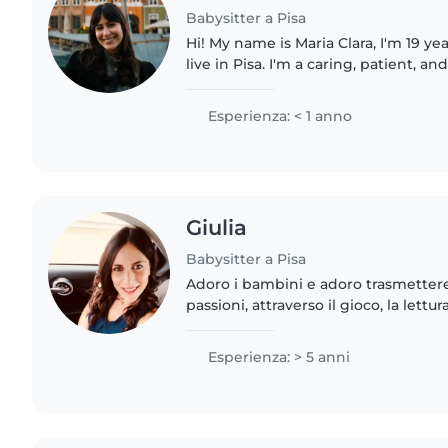
Babysitter a Pisa
Hi! My name is Maria Clara, I'm 19 yea
live in Pisa. I'm a caring, patient, a
who genuinely enjoys spending time
have experience..
Esperienza: < 1 anno
Giulia
Babysitter a Pisa
Adoro i bambini e adoro trasmettere
passioni, attraverso il gioco, la lettur
Impartisco anche ripetizioni per i b
preparo ottimi dolcetti..
Esperienza: > 5 anni