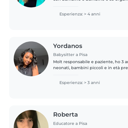
creative. Offro aiuto compiti e sono 
animali. Posso..
Esperienza: > 4 anni
Yordanos
Babysitter a Pisa
Molt responsabile e paziente, ho 3 
neonati, bambini piccoli e in età pre
italiano e amarico con naturalezza. M
compiti..
Esperienza: > 3 anni
Roberta
Educatore a Pisa