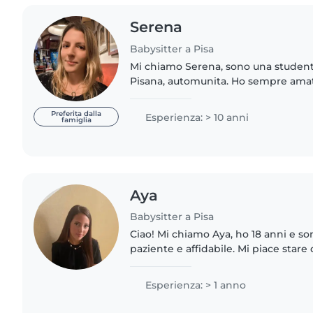
Serena
Babysitter a Pisa
Mi chiamo Serena, sono una studente
Pisana, automunita. Ho sempre amat
quando sono adolescente ho fatto l
bambini 4-12 anni ai campi..
Preferita dalla
Esperienza: > 10 anni
famiglia
Aya
Babysitter a Pisa
Ciao! Mi chiamo Aya, ho 18 anni e so
paziente e affidabile. Mi piace star
adoro ascoltarli, giocare con loro e far
Esperienza: > 1 anno