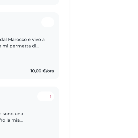
dal Marocco e vivo a
he mi permetta di
udiare da remoto. Amo
10,00 €/ora
1
 e sono una
fro la mia
me babysitter per il