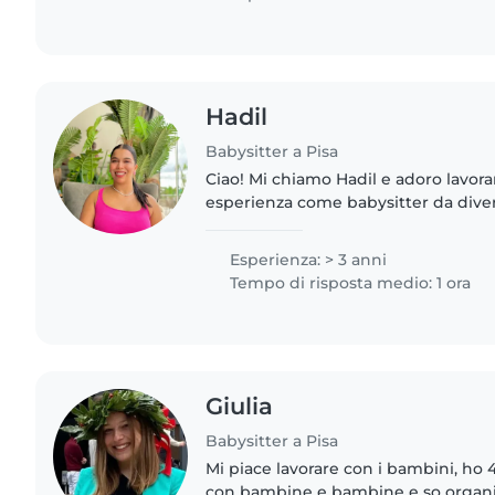
Hadil
Babysitter a Pisa
Ciao! Mi chiamo Hadil e adoro lavora
esperienza come babysitter da diver
creare un ambiente sicuro, divertent
piccoli. Sono..
Esperienza: > 3 anni
Tempo di risposta medio: 1 ora
Giulia
Babysitter a Pisa
Mi piace lavorare con i bambini, ho 
con bambine e bambine e so organizz