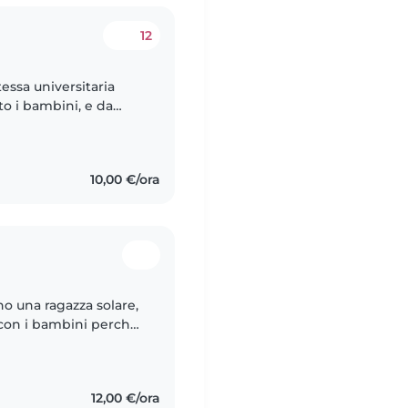
12
ssa universitaria
o i bambini, e da
'animatrice per
10,00 €/ora
no una ragazza solare,
e con i bambini perché
li sentire sereni e al..
12,00 €/ora