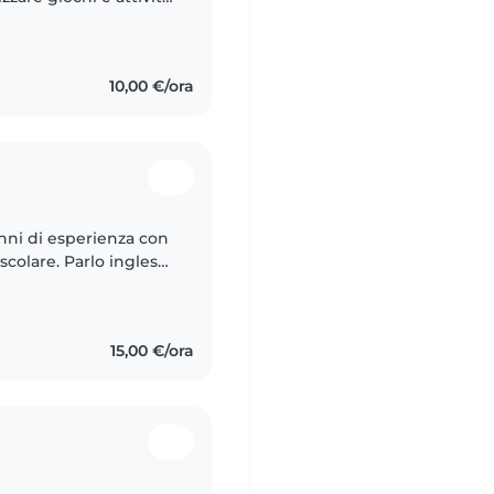
a mio agio con gli
10,00 €/ora
anni di esperienza con
scolare. Parlo inglese,
i piace aiutare con i
15,00 €/ora