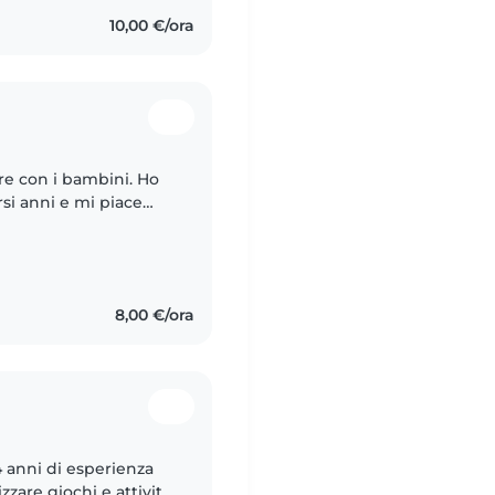
10,00 €/ora
re con i bambini. Ho
si anni e mi piace
e e stimolante per i
8,00 €/ora
4 anni di esperienza
are giochi e attività