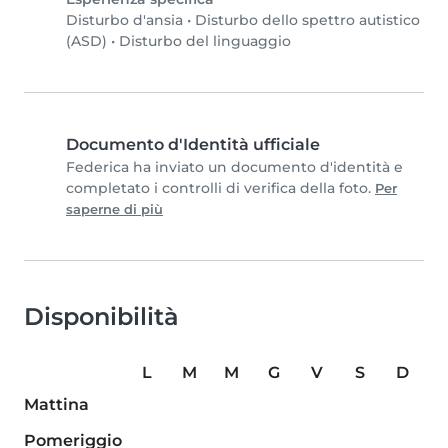
Disturbo d'ansia
•
Disturbo dello spettro autistico
(ASD)
•
Disturbo del linguaggio
Documento d'Identità ufficiale
Federica ha inviato un documento d'identità e
completato i controlli di verifica della foto.
Per
saperne di più
Disponibilità
L
M
M
G
V
S
D
Mattina
Pomeriggio