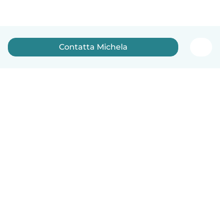
Contatta Michela
Italiano
Come funziona
Aiuto
Termini e privacy
Prezzi
Dati aziendali
Babysits per le aziende
Standard della community