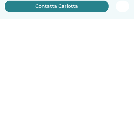
Contatta Carlotta
Italiano
Come funziona
Aiuto
Termini e privacy
Prezzi
Dati aziendali
Babysits per le aziende
Standard della community