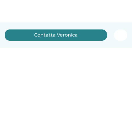
Contatta Veronica
Italiano
Come funziona
Aiuto
Termini e privacy
Prezzi
Dati aziendali
Babysits per le aziende
Standard della community