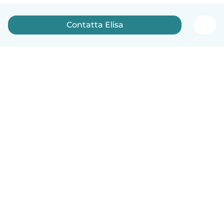
Contatta Elisa
Italiano
Come funziona
Aiuto
Termini e privacy
Prezzi
Dati aziendali
Babysits per le aziende
Standard della community