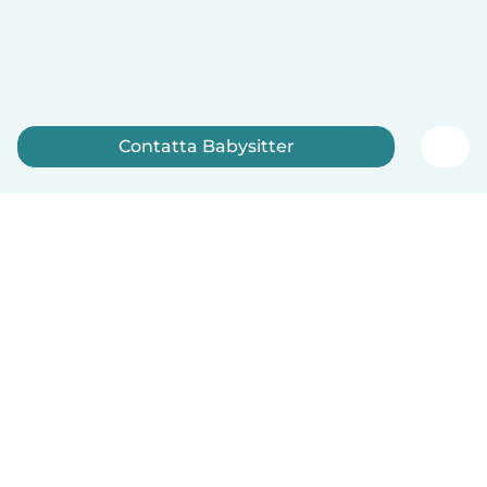
Contatta Babysitter
Iscriviti ora
Italiano
Come funziona
Aiuto
Termini e privacy
Prezzi