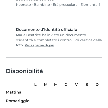
Neonato
•
Bambino
•
Età prescolare
•
Elementari
Documento d'Identità ufficiale
Maria Beatrice ha inviato un documento
d'identità e completato i controlli di verifica della
foto.
Per saperne di più
Disponibilità
L
M
M
G
V
S
D
Mattina
Pomeriggio