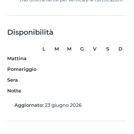
Dali direttamente per verificare le certificazioni.
Disponibilità
L
M
M
G
V
S
D
Mattina
Pomeriggio
Sera
Notte
Aggiornato:
23 giugno 2026