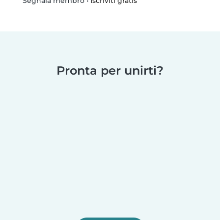
•
Iscriviti gratis
Segnala membro
Pronta per unirti?