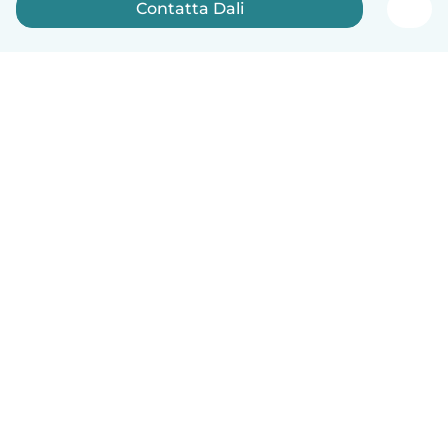
Contatta Dali
Italiano
Come funziona
Aiuto
Termini e privacy
Prezzi
Dati aziendali
Babysits per le aziende
Standard della community