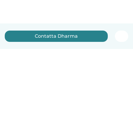
Contatta Dharma
Italiano
Come funziona
Aiuto
Termini e privacy
Prezzi
Dati aziendali
Babysits per le aziende