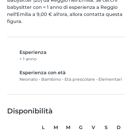
Babysitter (20) da Reggio nell'Emilia. Se cerchi 
babysitter con < 1 anno di esperienza a Reggio 
nell'Emilia a 9,00 € all'ora, allora contatta questa 
figura.
Esperienza
< 1 anno
Esperienza con età
Neonato
•
Bambino
•
Età prescolare
•
Elementari
Disponibilità
L
M
M
G
V
S
D