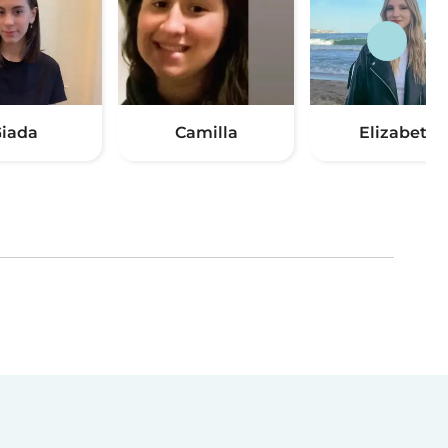
iada
Camilla
Elizabeth