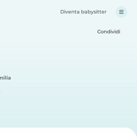
Diventa babysitter
Condividi
milia
a