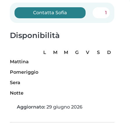
Contatta Sofia
1
Disponibilità
L
M
M
G
V
S
D
Mattina
Pomeriggio
Sera
Notte
Aggiornato:
29 giugno 2026