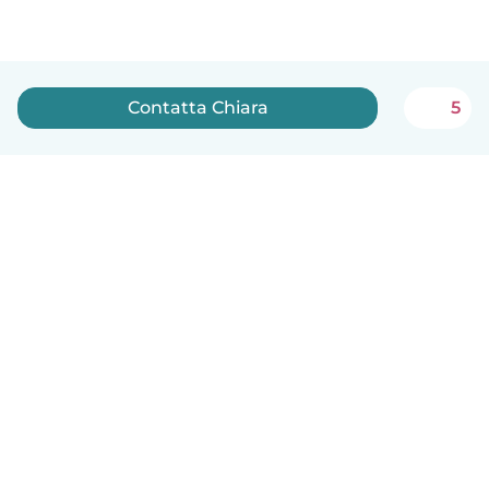
Contatta Chiara
5
Italiano
Come funziona
Aiuto
Termini e privacy
Prezzi
Dati aziendali
Babysits per le aziende
Standard della community