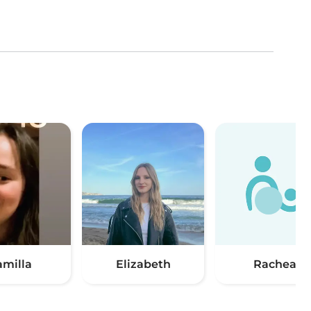
amilla
Elizabeth
Racheal