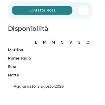
Contatta Rosa
Disponibilità
L
M
M
G
V
S
D
Mattina
Pomeriggio
Sera
Notte
Aggiornato:
5 agosto 2026