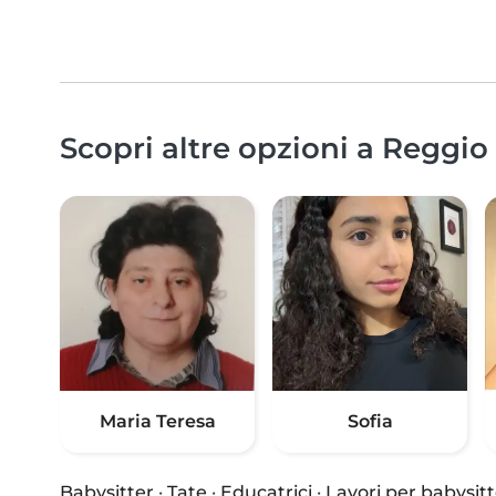
Scopri altre opzioni a Reggio 
Maria Teresa
Sofia
Babysitter
·
Tate
·
Educatrici
·
Lavori per babysitt