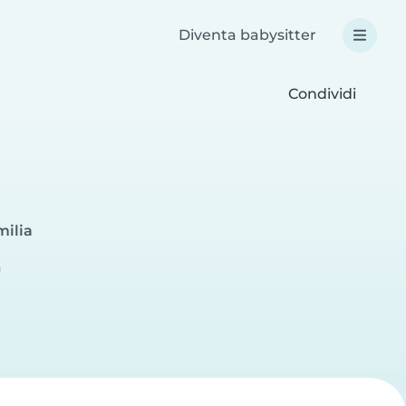
Diventa babysitter
Condividi
milia
a