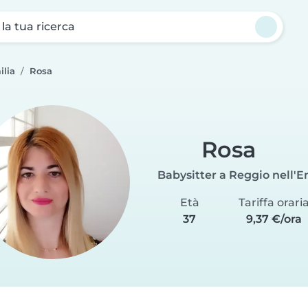
a la tua ricerca
ilia
Rosa
Rosa
Babysitter a Reggio nell'E
Età
Tariffa orari
37
9,37 €/ora