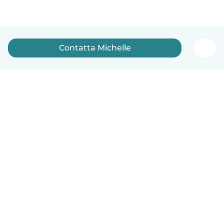
Contatta Michelle
Italiano
Come funziona
Aiuto
Termini e privacy
Prezzi
Dati aziendali
Babysits per le aziende
Standard della community