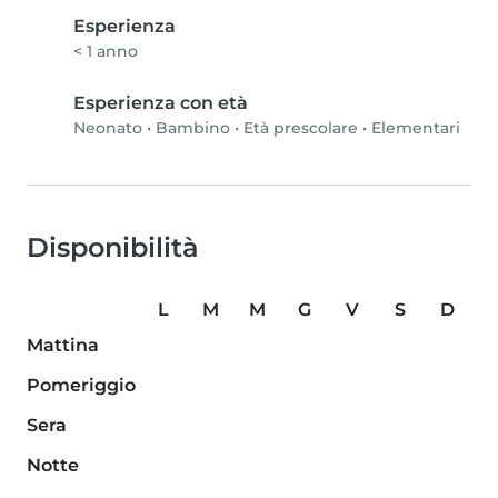
Esperienza
< 1 anno
Esperienza con età
Neonato
•
Bambino
•
Età prescolare
•
Elementari
Disponibilità
L
M
M
G
V
S
D
Mattina
Pomeriggio
Sera
Notte