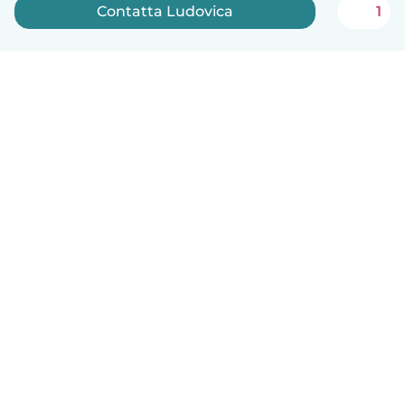
Contatta Ludovica
1
Italiano
Come funziona
Aiuto
Termini e privacy
Prezzi
Dati aziendali
Babysits per le aziende
Standard della community