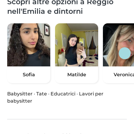
Scopri altre opzioni a Reggio
nell'Emilia e dintorni
Sofia
Matilde
Veronic
Babysitter
·
Tate
·
Educatrici
·
Lavori per
babysitter