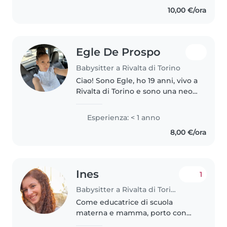
le fasce di età, dai piccoli di tre
10,00 €/ora
anni ai ragazzi adolescenti...
Egle De Prospo
Babysitter a Rivalta di Torino
Ciao! Sono Egle, ho 19 anni, vivo a
Rivalta di Torino e sono una neo
diplomata Geometra. La mia
formazione mi ha insegnato
Esperienza: < 1 anno
precisione e senso di
8,00 €/ora
responsabilità, valori che porto
in..
Ines
1
Babysitter a Rivalta di Torino
Come educatrice di scuola
materna e mamma, porto con
me 3 anni di esperienza nella