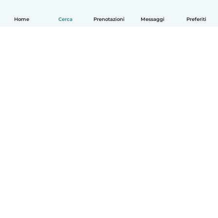
Home
Cerca
Prenotazioni
Messaggi
Preferiti
Italiano
Come funziona
Aiuto
Termini e privacy
Prezzi
Dati aziendali
Babysits per le aziende
Standard della community
© Babysits B.V.