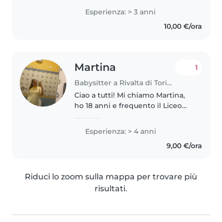
cura di neonati, bambini piccoli e
Esperienza: > 3 anni
bambini in età prescolare. Sono
10,00 €/ora
specializzata nel supportare i..
Martina
1
Babysitter a Rivalta di Torino
Ciao a tutti! Mi chiamo Martina,
ho 18 anni e frequento il Liceo
delle Scienze Umane. Sono una
ragazza solare, energica e con
Esperienza: > 4 anni
una grande passione per il
9,00 €/ora
mondo dei bambini.
Nonostante..
Riduci lo zoom sulla mappa per trovare più
risultati.