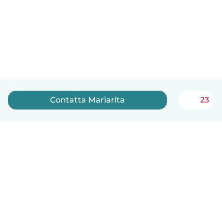
Contatta Mariarita
23
Italiano
Come funziona
Aiuto
Termini e privacy
Prezzi