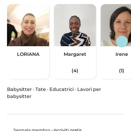
LORIANA
Margaret
Irene
(4)
(1)
Babysitter
·
Tate
·
Educatrici
·
Lavori per
babysitter
•
Iscriviti gratis
Segnala membro