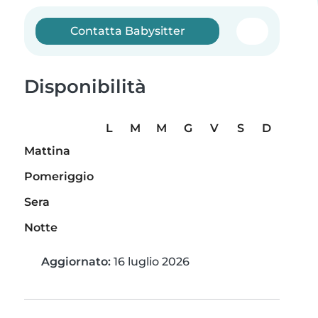
Contatta Babysitter
Disponibilità
L
M
M
G
V
S
D
Mattina
Pomeriggio
Sera
Notte
Aggiornato:
16 luglio 2026