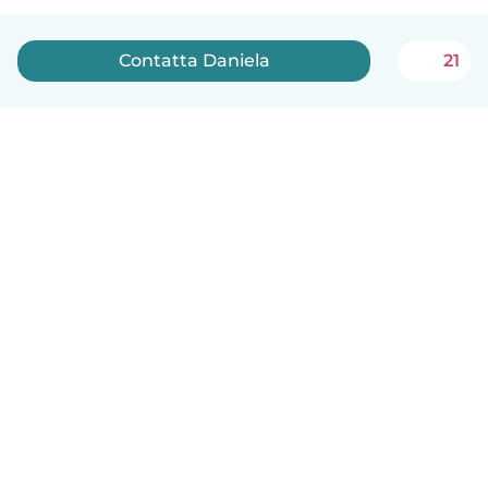
Contatta Daniela
21
Italiano
Come funziona
Aiuto
Termini e privacy
Prezzi
Dati aziendali
Babysits per le aziende
Standard della community