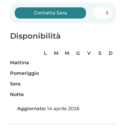
Contatta Sara
5
Disponibilità
L
M
M
G
V
S
D
Mattina
Pomeriggio
Sera
Notte
Aggiornato:
14 aprile 2026