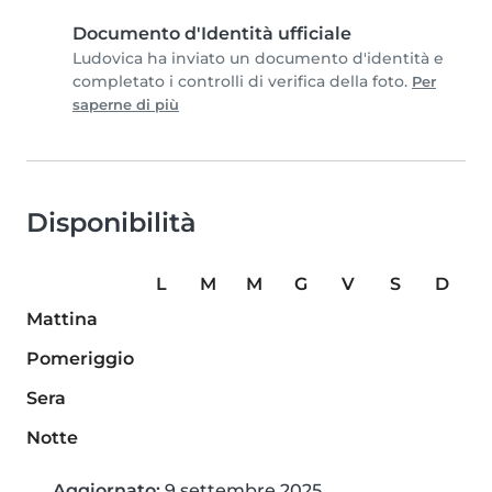
Documento d'Identità ufficiale
Ludovica ha inviato un documento d'identità e
completato i controlli di verifica della foto.
Per
saperne di più
Disponibilità
L
M
M
G
V
S
D
Mattina
Pomeriggio
Sera
Notte
Aggiornato:
9 settembre 2025