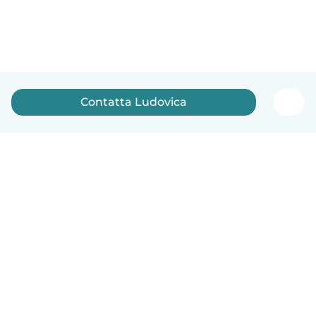
Contatta Ludovica
Italiano
Come funziona
Aiuto
Termini e privacy
Prezzi
Dati aziendali
Babysits per le aziende