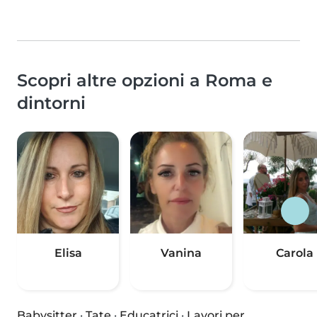
Scopri altre opzioni a Roma e
dintorni
Elisa
Vanina
Carola
Babysitter
·
Tate
·
Educatrici
·
Lavori per