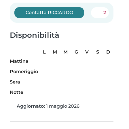
Contatta RICCARDO
2
Disponibilità
L
M
M
G
V
S
D
Mattina
Pomeriggio
Sera
Notte
Aggiornato:
1 maggio 2026