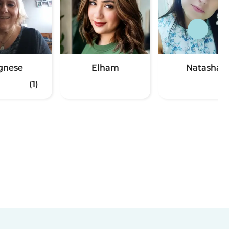
gnese
Elham
Natasha
(1)