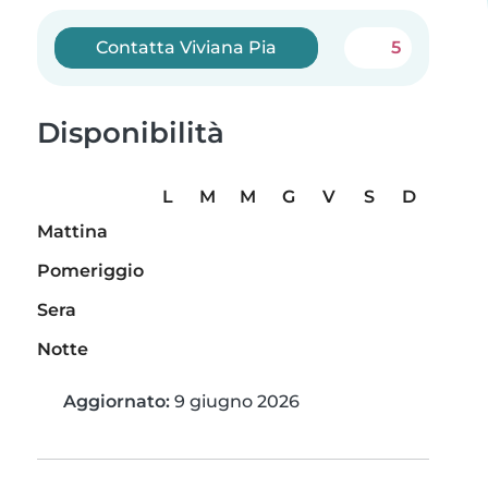
Contatta Viviana Pia
5
Disponibilità
L
M
M
G
V
S
D
Mattina
Pomeriggio
Sera
Notte
Aggiornato:
9 giugno 2026