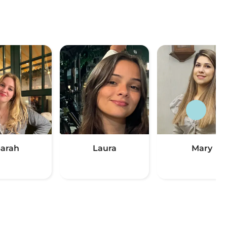
arah
Laura
Mary