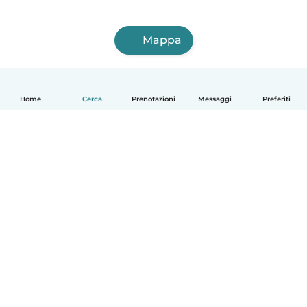
Mappa
Home
Cerca
Prenotazioni
Messaggi
Preferiti
Italiano
Come funziona
Aiuto
Termini e privacy
Prezzi
Dati aziendali
Babysits per le aziende
Standard della community