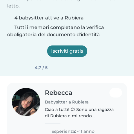
letto.
4 babysitter attive a Rubiera
Tutti i membri completano la verifica
obbligatoria del documento d'identità
Iscriviti gratis
4,7 / 5
Rebecca
Babysitter a Rubiera
Ciao a tutti! 😊 Sono una ragazza
di Rubiera e mi rendo
disponibile come babysitter per
bambini dai 3/4 anni in su. Sono
Esperienza: < 1 anno