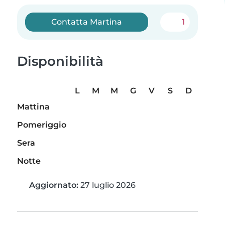
Contatta Martina
1
Disponibilità
L
M
M
G
V
S
D
Mattina
Pomeriggio
Sera
Notte
Aggiornato:
27 luglio 2026