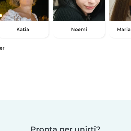
Katia
Noemi
Maria
er
Pronta per unirti?