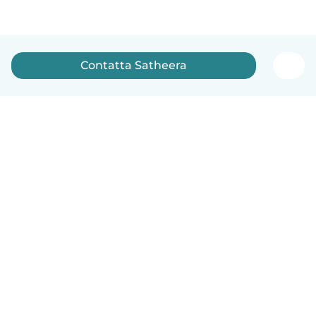
Contatta Satheera
Italiano
Come funziona
Aiuto
Termini e privacy
Prezzi
Dati aziendali
Babysits per le aziende
Standard della community