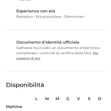
Esperienza con età
Bambino
•
Età prescolare
•
Elementari
Documento d'Identità ufficiale
Satheera ha inviato un documento d'identità e
completato i controlli di verifica della foto.
Per
saperne di più
Disponibilità
L
M
M
G
V
S
D
Mattina