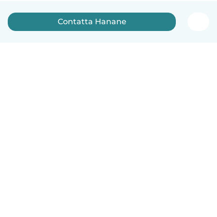
Contatta Hanane
Italiano
Come funziona
Aiuto
Termini e privacy
Prezzi
Dati aziendali
Babysits per le aziende
Standard della community