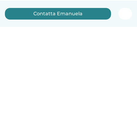
Contatta Emanuela
Italiano
Come funziona
Aiuto
Termini e privacy
Prezzi
Dati aziendali
Babysits per le aziende
Standard della community