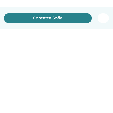
Contatta Sofia
Italiano
Come funziona
Aiuto
Termini e privacy
Prezzi
Dati aziendali
Babysits per le aziende
Standard della community