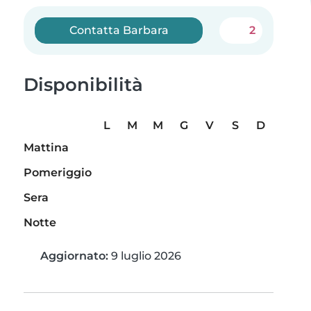
Contatta Barbara
2
Disponibilità
L
M
M
G
V
S
D
Mattina
Pomeriggio
Sera
Notte
Aggiornato:
9 luglio 2026