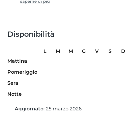
saperne di più
Disponibilità
L
M
M
G
V
S
D
Mattina
Pomeriggio
Sera
Notte
Aggiornato:
25 marzo 2026