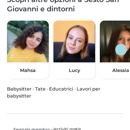
Giovanni e dintorni
Mahsa
Lucy
Alessia
Babysitter
·
Tate
·
Educatrici
·
Lavori per
babysitter
•
Iscriviti gratis
Segnala membro