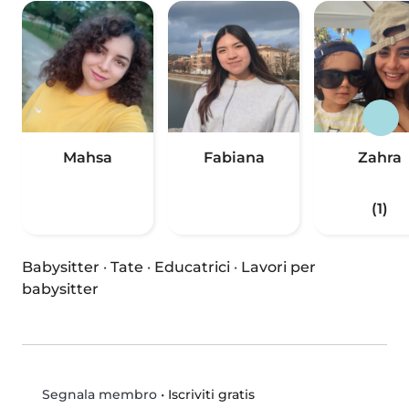
Mahsa
Fabiana
Zahra
(1)
Babysitter
·
Tate
·
Educatrici
·
Lavori per
babysitter
•
Iscriviti gratis
Segnala membro